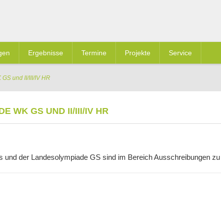
gen
Ergebnisse
Termine
Projekte
Service
S und II/III/IV HR
K GS UND II/III/IV HR
 und der Landesolympiade GS sind im Bereich Ausschreibungen zu 