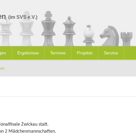
en
(im SVS e.V.)
gen
Ergebnisse
Termine
Projekte
Service
kau
onalfinale Zwickau statt.
avon 2 Mädchenmannschaften.