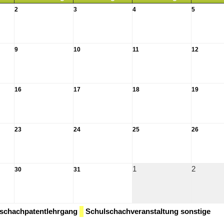
2
3
4
5
9
10
11
12
16
17
18
19
23
24
25
26
1
2
30
31
schachpatentlehrgang
Schulschachveranstaltung sonstige