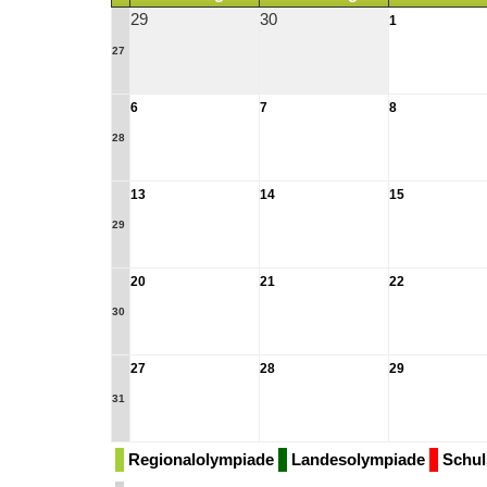
29
30
1
27
6
7
8
28
13
14
15
29
20
21
22
30
27
28
29
31
Regionalolympiade
Landesolympiade
Schul