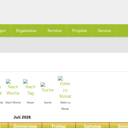
gen
Ergebnisse
Termine
Projekte
Service
nat
Nach Woche
Heute
Suche
Gehe zu
Monat
Juli 2026
h
Donnerstag
Freitag
Samstag
Sonn