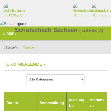
Schulschach Sachsen
(im SVS e.V.)
Menu
Startseite
Termine
TERMINKALENDER
Eine Kategorie auswählen um die Liste zu filtern
Meldung
Meldung
Datum
Veranstaltung
bis
an